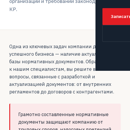
организации и требований законодательства
КР.
Записат
Одна из ключевых задач компании для
успешного бизнеса — наличие актуальной
базы нормативных документов. Обратившись
к нашим специалистам, вы решите все
вопросы, связанные с разработкой и
актуализацией документов: от внутренних
регламентов до договоров с контрагентами.
Грамотно составленные нормативные
документы защищают компанию от
трудовых споров, налоговых претензий