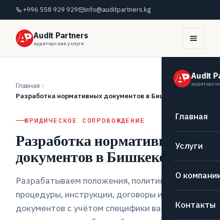
+996 558 929 929
info@auditpartners.kg
Audit Partners
аудиторские услуги
Audit P
аудиторски
Главная
Разработка нормативных документов в Бишкеке
Главная
ЮРИДИЧЕСКОЕ СОПРОВОЖДЕНИЕ
Разработка нормативных
Услуги
документов в Бишкеке
О компани
Разрабатываем положения, политики,
процедуры, инструкции, договоры и шаблоны
Контакты
документов с учётом специфики вашей