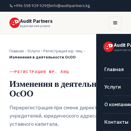
+996 558 929 929
info@auditpartners.kg
Audit Partners
аудиторские услуги
Audit P
аудиторски
Главная
Услуги
Регистрация юр. лиц
Изменения в деятельности ОсОО
Главная
РЕГИСТРАЦИЯ ЮР. ЛИЦ
Изменения в деятельности
Услуги
ОсОО
О компани
Перерегистрация при смене директора,
учредителей, юридического адреса или
Контакты
уставного капитала.