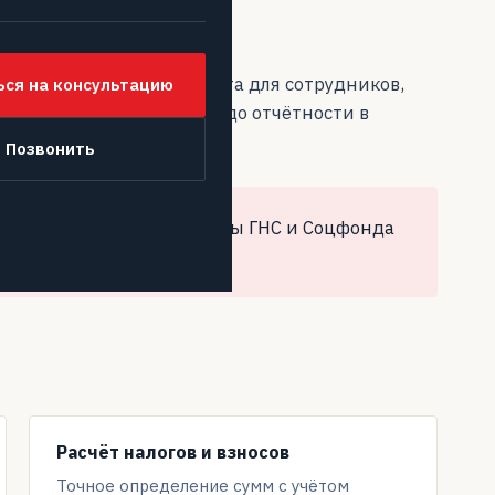
кадрового документооборота для сотрудников,
ься на консультацию
сячного расчёта выплат до отчётности в
Позвонить
ного внимания со стороны ГНС и Соцфонда
 пени и штрафы.
Расчёт налогов и взносов
Точное определение сумм с учётом