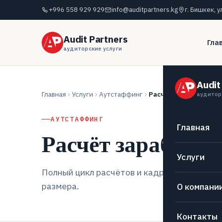
+996 558 929 929
info@auditpartners.kg
г. Бишкек, у
Audit Partners
Гла
аудиторские услуги
Audit
Главная
Услуги
Аутстаффинг
Расчёт заработной п
аудитор
АУТСТАФФИНГ
Главная
Расчёт заработн
Услуги
Полный цикл расчётов и кадрового докуме
размера.
О компани
Контакты