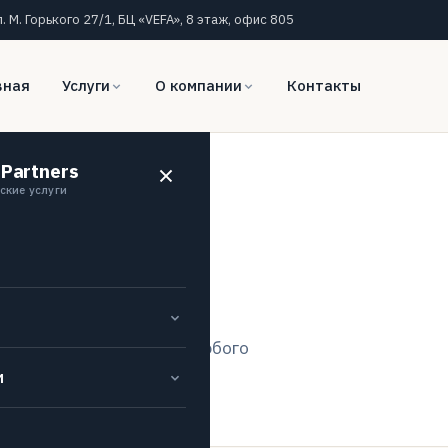
л. М. Горького 27/1, БЦ «VEFA», 8 этаж, офис 805
вная
Услуги
О компании
Контакты
 Partners
латы
ские услуги
ой платы
нтооборота для штата любого
и