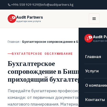
+996 558 929 929
info@auditpartners.kg
Audit Partners
аудиторские услуги
Audit P
аудиторски
Главная
Бухгалтерское сопровождение в Бишкеке
БУХГАЛТЕРСКОЕ ОБСЛУЖИВАНИЕ
Главная
Бухгалтерское
сопровождение в Бишкеке —
Услуги
приходящий бухгалтер
О компани
Передайте бухгалтерию профессиональной
команде: от первичных документов до
Контакты
налогового планирования. Материальная