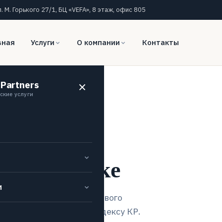
л. М. Горького 27/1, БЦ «VEFA», 8 этаж, офис 805
вная
Услуги
О компании
Контакты
 Partners
ские услуги
ового
а в Бишкеке
и
ним экспертам: от трудового
нения — по Трудовому кодексу КР.