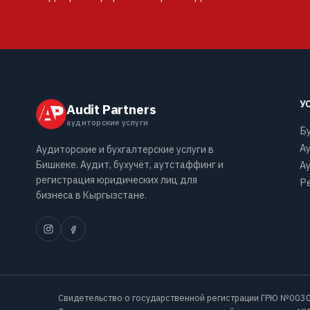
У
Audit Partners
аудиторские услуги
Б
А
Аудиторские и бухгалтерские услуги в
Бишкеке. Аудит, бухучёт, аутстаффинг и
А
регистрация юридических лиц для
Ре
бизнеса в Кыргызстане.
Свидетельство о государственной регистрации ГРЮ №0030