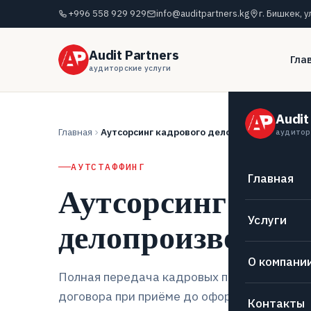
+996 558 929 929
info@auditpartners.kg
г. Бишкек, у
Audit Partners
Гла
аудиторские услуги
Audit
Главная
Аутсорсинг кадрового делопроизводства
аудитор
АУТСТАФФИНГ
Главная
Аутсорсинг кадр
Услуги
делопроизводств
О компани
Полная передача кадровых процессов внеш
договора при приёме до оформления уволь
Контакты