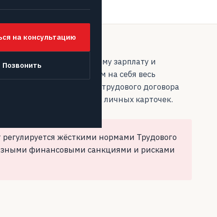
ься на консультацию
ного кадровика, платить ему зарплату и
Позвонить
 эту работу нам. Мы берём на себя весь
 составления грамотного трудового договора
ния приказов, отпусков и личных карточек.
т регулируется жёсткими нормами Трудового
рьёзными финансовыми санкциями и рисками