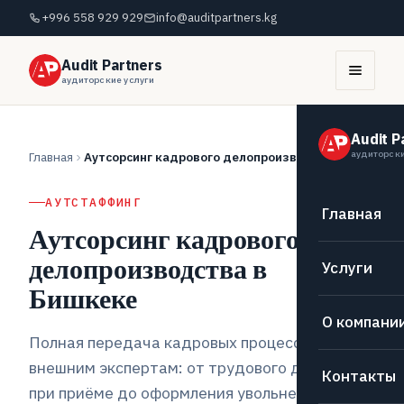
+996 558 929 929
info@auditpartners.kg
Audit Partners
аудиторские услуги
Audit P
аудиторски
Главная
Аутсорсинг кадрового делопроизводства
АУТСТАФФИНГ
Главная
Аутсорсинг кадрового
делопроизводства в
Услуги
Бишкеке
О компани
Полная передача кадровых процессов
внешним экспертам: от трудового договора
Контакты
при приёме до оформления увольнения — по