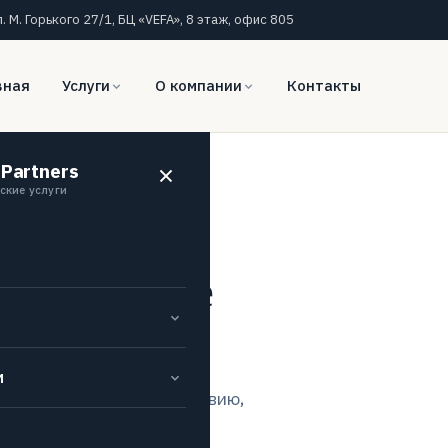
л. М. Горького 27/1, БЦ «VEFA», 8 этаж, офис 805
вная
Услуги
О компании
Контакты
 Partners
ские услуги
 налоговые
Бишкеке
и
овые инструкции к действию,
изнеса.